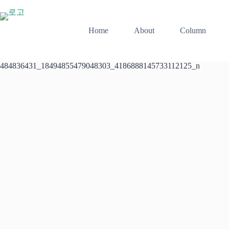
본
문
으
Home
About
Column
로
건
너
484836431_18494855479048303_4186888145733112125_n
뛰
기