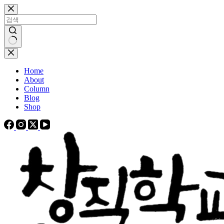
본
문
으
로
건
결
너
과
Home
뛰
없
About
기
음
Column
Blog
Shop