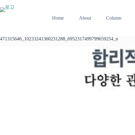
본
문
으
Home
About
Column
로
건
너
471315646_10233241360231288_6952317499799659254_n
뛰
기