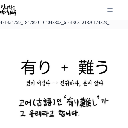
본
문
으
로
471324759_18478901164048303_6161963121876174829_n
건
너
뛰
기