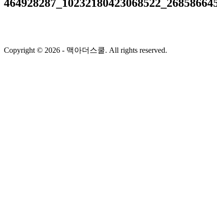
464928287_10232180423068522_26858664
Copyright © 2026 - 맥아더스쿨. All rights reserved.