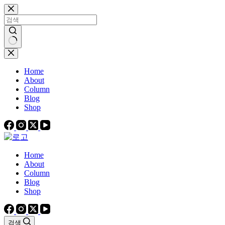
본
문
으
로
건
결
너
과
Home
뛰
없
About
기
음
Column
Blog
Shop
Home
About
Column
Blog
Shop
검색