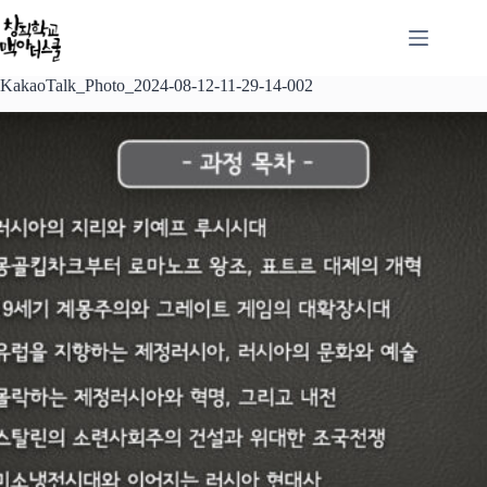
본
문
으
로
KakaoTalk_Photo_2024-08-12-11-29-14-002
건
너
뛰
기