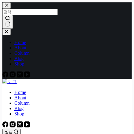
본
문
으
로
건
결
너
과
Home
뛰
없
About
기
음
Column
Blog
Shop
Home
About
Column
Blog
Shop
검색