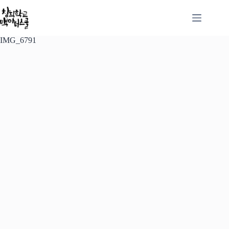
본
문
으
로
IMG_6791
건
너
뛰
기