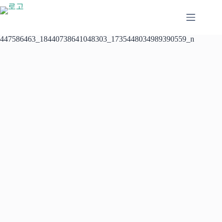
본
문
으
로
447586463_18440738641048303_1735448034989390559_n
건
너
뛰
기