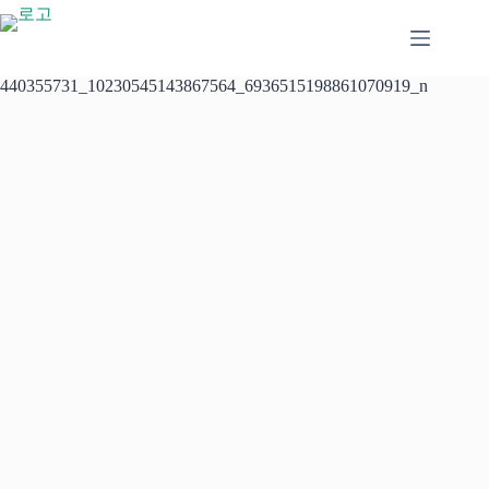
본
문
으
로
440355731_10230545143867564_6936515198861070919_n
건
너
뛰
기