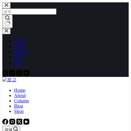
본
문
으
로
건
결
너
과
Home
뛰
없
About
기
음
Column
Blog
Shop
Home
About
Column
Blog
Shop
검색