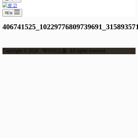
메뉴
406741525_10229776809739691_31589357
Copyright © 2026 - 맥아더스쿨. All rights reserved.