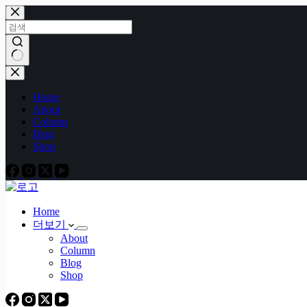
본
문
으
로
건
결
너
과
Home
뛰
없
About
기
음
Column
Blog
Shop
Home
더보기
About
Column
Blog
Shop