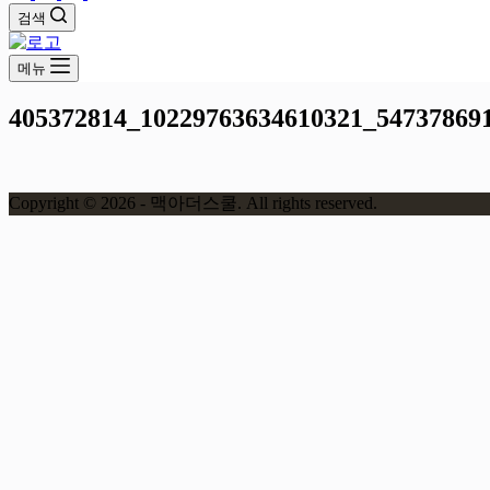
검색
메뉴
405372814_10229763634610321_54737869
Copyright © 2026 - 맥아더스쿨. All rights reserved.