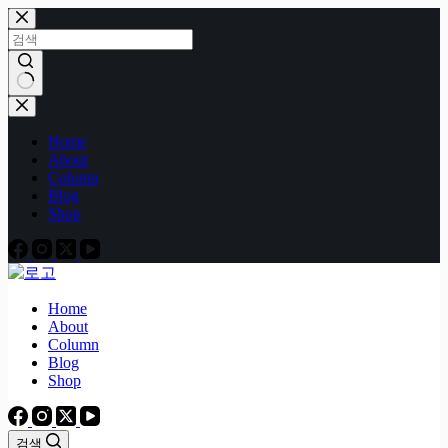
본
문
으
로
건
결
너
과
Home
뛰
없
About
기
음
Column
Blog
Shop
Home
About
Column
Blog
Shop
검색