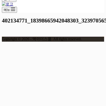
메뉴
402134771_18398665942048303_32397056
Copyright © 2026 - 맥아더스쿨. All rights reserved.