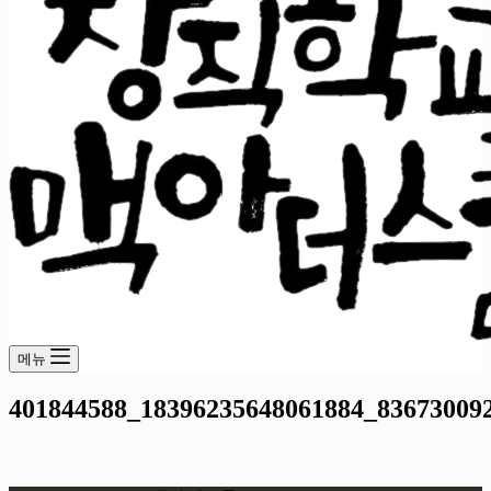
메뉴
401844588_18396235648061884_83673009