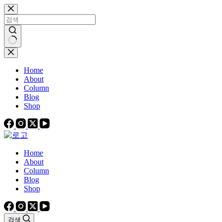
본
문
으
로
건
결
너
과
Home
뛰
없
About
기
음
Column
Blog
Shop
Home
About
Column
Blog
Shop
검색