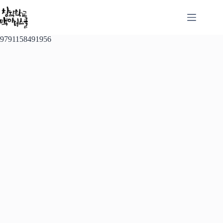
본
문
으
로
9791158491956
건
너
뛰
기