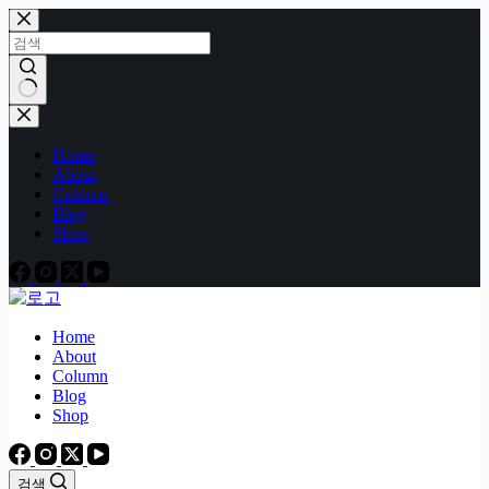
본
문
으
로
건
결
너
과
Home
뛰
없
About
기
음
Column
Blog
Shop
Home
About
Column
Blog
Shop
검색