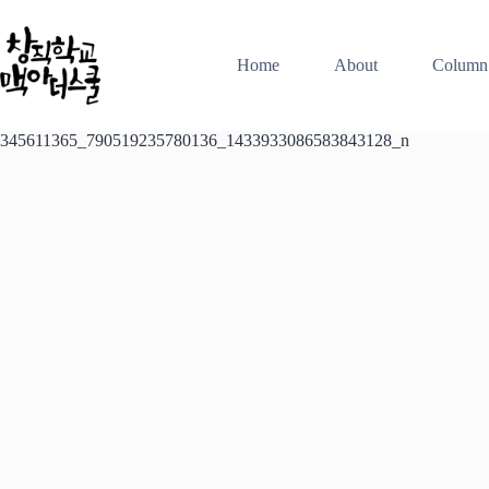
본
문
으
Home
About
Column
로
건
너
345611365_790519235780136_1433933086583843128_n
뛰
기